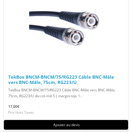
TekBox BNCM-BNCM/75/RG223 Câble BNC-Mâle
vers BNC-Mâle, 75cm, RG223/U
TekBox BNCM-BNCM/75/RG223 Câble BNC-Mâle vers BNC-Mâle,
75cm, RG223/U div.col-md-5 { margin-top: 1..
17,00€
Prix Hors Taxes
Ajouter au devis