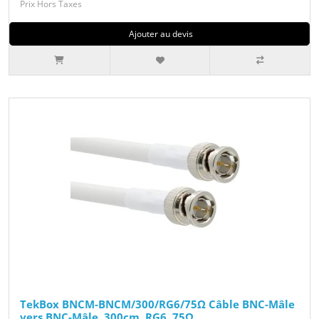
Prix Hors Taxes
Ajouter au devis
TekBox BNCM-BNCM/300/RG6/75Ω Câble BNC-Mâle
vers BNC-Mâle, 300cm, RG6, 75Ω