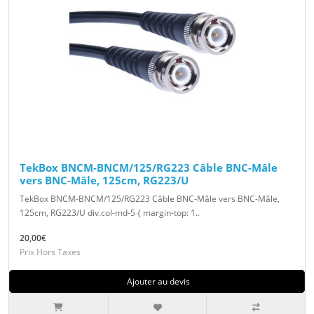
TekBox BNCM-BNCM/125/RG223 Câble BNC-Mâle
vers BNC-Mâle, 125cm, RG223/U
TekBox BNCM-BNCM/125/RG223 Câble BNC-Mâle vers BNC-Mâle,
125cm, RG223/U div.col-md-5 { margin-top: 1..
20,00€
Prix Hors Taxes
Ajouter au devis