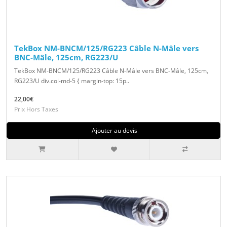
TekBox NM-BNCM/125/RG223 Câble N-Mâle vers
BNC-Mâle, 125cm, RG223/U
TekBox NM-BNCM/125/RG223 Câble N-Mâle vers BNC-Mâle, 125cm,
RG223/U div.col-md-5 { margin-top: 15p..
22,00€
Prix Hors Taxes
Ajouter au devis