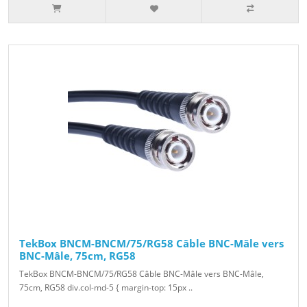
TekBox BNCM-BNCM/75/RG58 Câble BNC-Mâle vers
BNC-Mâle, 75cm, RG58
TekBox BNCM-BNCM/75/RG58 Câble BNC-Mâle vers BNC-Mâle,
75cm, RG58 div.col-md-5 { margin-top: 15px ..