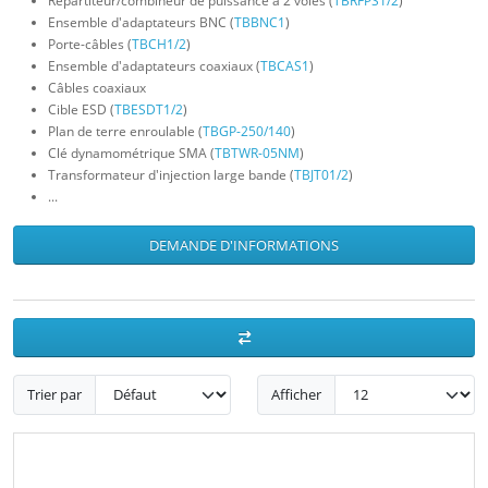
Répartiteur/combineur de puissance à 2 voies (
TBRFPS1/2
)
Ensemble d'adaptateurs BNC (
TBBNC1
)
Porte-câbles (
TBCH1/2
)
Ensemble d'adaptateurs coaxiaux (
TBCAS1
)
Câbles coaxiaux
Cible ESD (
TBESDT1/2
)
Plan de terre enroulable (
TBGP-250/140
)
Clé dynamométrique SMA (
TBTWR-05NM
)
Transformateur d'injection large bande (
TBJT01/2
)
...
DEMANDE D'INFORMATIONS
Trier par
Afficher