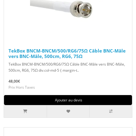
TekBox BNCM-BNCM/500/RG6/75Ω Câble BNC-Mâle
vers BNC-Mâle, 500cm, RG6, 75Ω
TekBox BNCM-BNCM/500/RG6/75Ω Câble BNC-Mâle vers BNC-Mâle,
500cm, RG6, 75Ω div.col-md-5 { margin-t..
48,00€
Prix Hors Taxes
Ajouter au devis