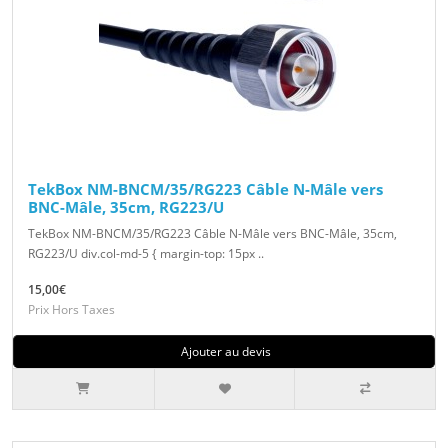
TekBox NM-BNCM/35/RG223 Câble N-Mâle vers
BNC-Mâle, 35cm, RG223/U
TekBox NM-BNCM/35/RG223 Câble N-Mâle vers BNC-Mâle, 35cm,
RG223/U div.col-md-5 { margin-top: 15px ..
15,00€
Prix Hors Taxes
Ajouter au devis