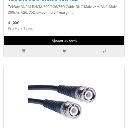
TekBox BNCM-BNCM/300/RG6/75Ω Câble BNC-Mâle vers BNC-Mâle,
300cm, RG6, 75Ω div.col-md-5 { margin-t..
41,00€
Prix Hors Taxes
Ajouter au devis