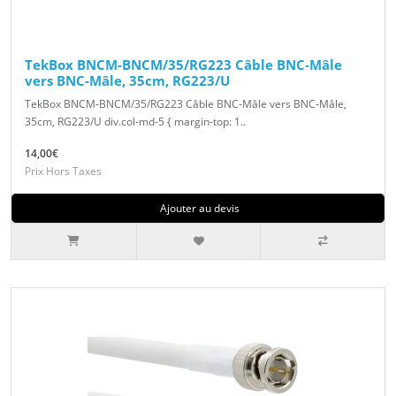
TekBox BNCM-BNCM/35/RG223 Câble BNC-Mâle
vers BNC-Mâle, 35cm, RG223/U
TekBox BNCM-BNCM/35/RG223 Câble BNC-Mâle vers BNC-Mâle,
35cm, RG223/U div.col-md-5 { margin-top: 1..
14,00€
Prix Hors Taxes
Ajouter au devis