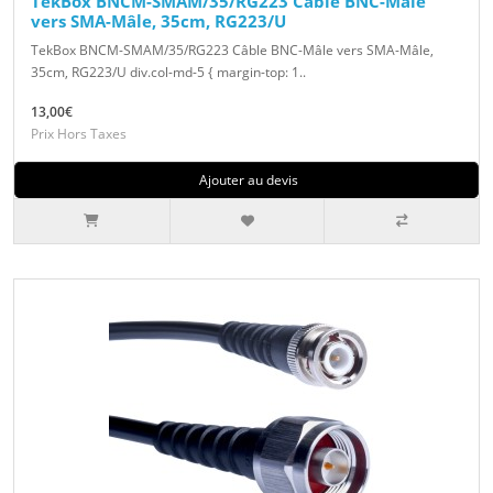
TekBox BNCM-SMAM/35/RG223 Câble BNC-Mâle
vers SMA-Mâle, 35cm, RG223/U
TekBox BNCM-SMAM/35/RG223 Câble BNC-Mâle vers SMA-Mâle,
35cm, RG223/U div.col-md-5 { margin-top: 1..
13,00€
Prix Hors Taxes
Ajouter au devis