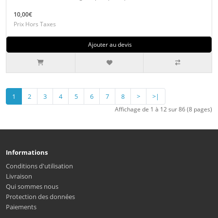
10,00€
Prix Hors Taxes
Ajouter au devis
1
2
3
4
5
6
7
8
>
>|
Affichage de 1 à 12 sur 86 (8 pages)
Informations
Conditions d'utilisation
Livraison
Qui sommes nous
Protection des données
Paiements