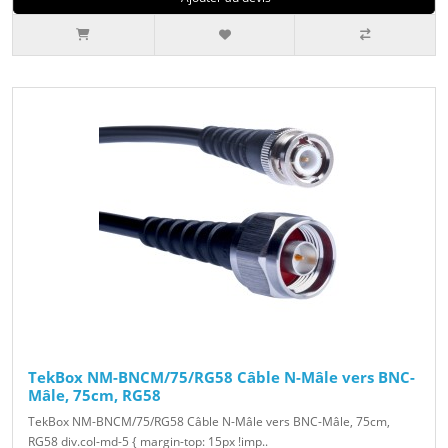
TekBox NM-BNCM/75/RG58 Câble N-Mâle vers BNC-
Mâle, 75cm, RG58
TekBox NM-BNCM/75/RG58 Câble N-Mâle vers BNC-Mâle, 75cm,
RG58 div.col-md-5 { margin-top: 15px !imp..