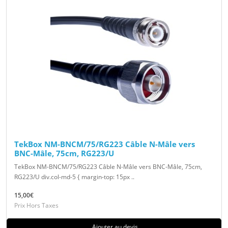
TekBox NM-BNCM/75/RG223 Câble N-Mâle vers
BNC-Mâle, 75cm, RG223/U
TekBox NM-BNCM/75/RG223 Câble N-Mâle vers BNC-Mâle, 75cm,
RG223/U div.col-md-5 { margin-top: 15px ..
15,00€
Prix Hors Taxes
Ajouter au devis