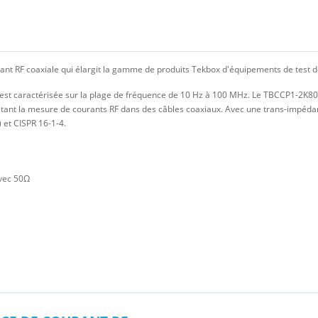
nt RF coaxiale qui élargit la gamme de produits Tekbox d'équipements de test 
 est caractérisée sur la plage de fréquence de 10 Hz à 100 MHz. Le TBCCP1-2K80
tant la mesure de courants RF dans des câbles coaxiaux. Avec une trans-impédan
 et CISPR 16-1-4.
avec 50Ω