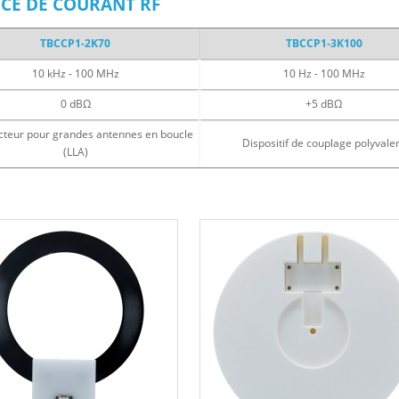
NCE DE COURANT RF
TBCCP1-2K70
TBCCP1-3K100
10 kHz - 100 MHz
10 Hz - 100 MHz
0 dBΩ
+5 dBΩ
cteur pour grandes antennes en boucle
Dispositif de couplage polyvale
(LLA)