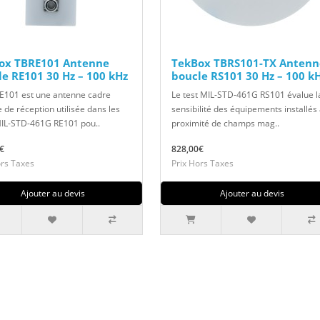
ox TBRE101 Antenne
TekBox TBRS101-TX Antenn
e RE101 30 Hz – 100 kHz
boucle RS101 30 Hz – 100 k
E101 est une antenne cadre
Le test MIL-STD-461G RS101 évalue l
 de réception utilisée dans les
sensibilité des équipements installés
MIL-STD-461G RE101 pou..
proximité de champs mag..
€
828,00€
ors Taxes
Prix Hors Taxes
Ajouter au devis
Ajouter au devis