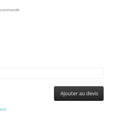
re commande
Ajouter au devis
avis