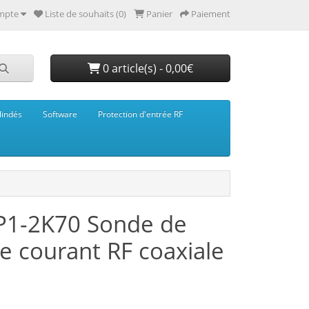
mpte
Liste de souhaits (0)
Panier
Paiement
0 article(s) - 0,00€
lindés
Software
Protection d'entrée RF
P1-2K70 Sonde de
de courant RF coaxiale