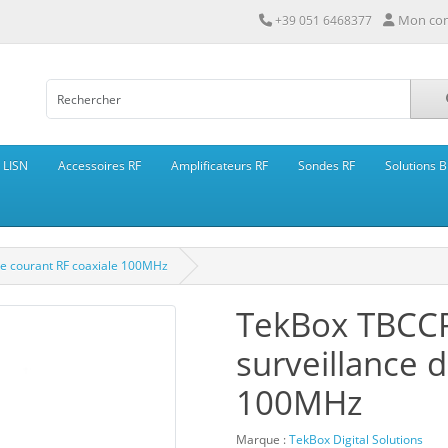
Mon co
+39 051 6468377
LISN
Accessoires RF
Amplificateurs RF
Sondes RF
Solutions B
e courant RF coaxiale 100MHz
TekBox TBCC
surveillance 
100MHz
Marque :
TekBox Digital Solutions