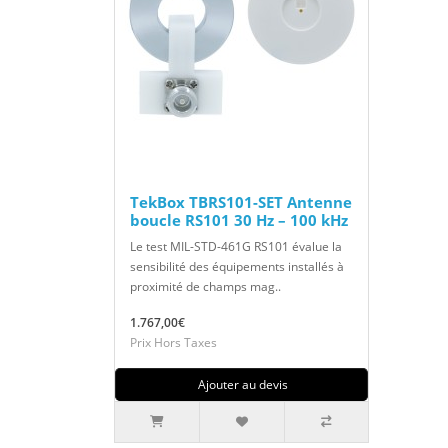
TekBox TBRS101-SET Antenne
boucle RS101 30 Hz – 100 kHz
Le test MIL-STD-461G RS101 évalue la
sensibilité des équipements installés à
proximité de champs mag..
1.767,00€
Prix Hors Taxes
Ajouter au devis