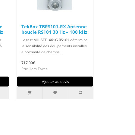
e
TekBox TBRS101-RX Antenne
Hz
boucle RS101 30 Hz – 100 kHz
a
Le test MIL-STD-461G RS101 détermine
 à
la sensibilité des équipements installés
à proximité de champs ..
717,00€
Prix Hors Taxes
Ajouter au devis