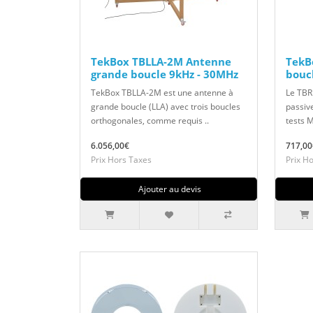
TekBox TBLLA-2M Antenne
TekB
grande boucle 9kHz - 30MHz
boucl
TekBox TBLLA-2M est une antenne à
Le TBR
grande boucle (LLA) avec trois boucles
passive
orthogonales, comme requis ..
tests 
6.056,00€
717,00
Prix Hors Taxes
Prix H
Ajouter au devis