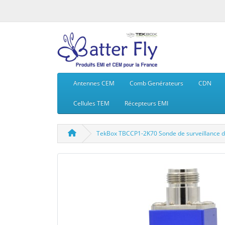
Antennes CEM
Comb Genérateurs
CDN
Cellules TEM
Récepteurs EMI
TekBox TBCCP1-2K70 Sonde de surveillance d